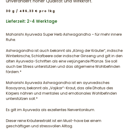
unverändert hoher Qualität und Wirkkraft.
30 g / 486,33 € pro 1kg
Lieferzeit: 2-4 Werktage
Maharishi Ayurveda Super Herb Ashwagandha – für mehr innere
Ruhe.
Ashwagandha ist auch bekannt als „König der Kräuter“, indische
Winterkirsche, Schlafbeere oder indischer Ginseng und gilt in den
alten Ayurveda-Schriften als eine verjüngende Pflanze. Sie soll
auch bei Stress unterstützen und das allgemeine Wohlbefinden
fördern.*
Maharishi Ayurveda Ashwagandha ist ein ayurvedisches
Rasayana, bekannt als „Vajikar“-Kraut, das alle Dhatus des
Körpers nähren und mentales und emotionales Wohlbefinden
unterstützen soll.*
Es gilt im Ayurveda als exzellentes Nerventonikum.
Dieser reine Kräuterextrakt ist ein Must-have bei einem
geschäftigen und stressvollen Alltag.