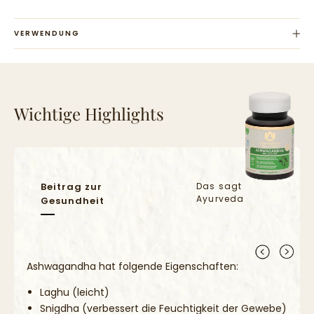
VERWENDUNG
Verzehrsempfehlung für Erwachsene:
Wichtige Highlights
2x täglich 1 Tablette mit Wasser.
Ein Verzehr für 2 - 3 Monate wird empfohlen.
Gesetzliche Hinweise:
Empfohlene Tagesverzehrsmenge nicht überschreiten.
Beitrag zur
Das sagt
Ayurveda
Gesundheit
Wichtig: Nahrungsergänzungsmittel sollten nicht als Ersatz für eine
ausgewogene und abwechslungsreiche Ernährung und eine
gesunde Lebensweise verwendet werden.
Außerhalb der Reichweite von kleinen Kindern lagern.
Ashwagandha hat folgende Eigenschaften:
Laghu (leicht)
Snigdha (verbessert die Feuchtigkeit der Gewebe)