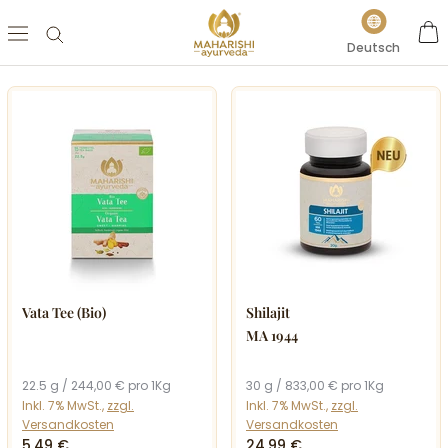
Direkt
Sprache
zum
Deutsch
Inhalt
Vata Tee (Bio)
Shilajit
MA 1944
22.5 g / 244,00 € pro 1Kg
30 g / 833,00 € pro 1Kg
Inkl. 7% MwSt.,
zzgl.
Inkl. 7% MwSt.,
zzgl.
Versandkosten
Versandkosten
5,49 €
24,99 €