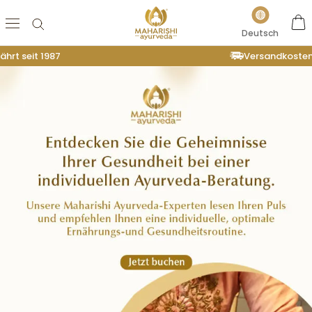
Direkt
Sprache
zum
Deutsch
Inhalt
hrt seit 1987
Versandkosten