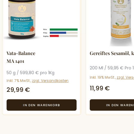
Vata-Balance
Gereiftes Sesamöl, 
MA 1401
200 Ml / 59,95 € Pro 1
50 g / 599,80 € pro 1Kg
Inkl. 19% MwSt.,
zzgl. Ver
Inkl. 7% MwSt.,
zzgl. Versandkosten
11,99 €
29,99 €