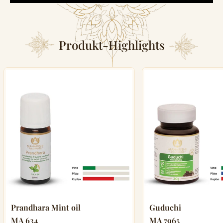
Produkt-Highlights
Prandhara Mint oil
Guduchi
MA 634
MA 7965