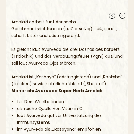
gesunde Lebensweise verwendet werden.
Außerhalb der Reichweite von kleinen Kindern lagern.
Amalaki enthält fünf der sechs
Geschmacksrichtungen (außer salzig): süß, sauer,
scharf, bitter und adstringierend.
Es gleicht laut Ayurveda die drei Doshas des Körpers
(Tridoshik) und das Verdauungsfeuer (Agni) aus, und
soll laut Ayurveda Ojas stärken.
Amalaki ist „Kashaya“ (adstringierend) und „Rooksha“
(trocken) sowie natürlich kühlend („Sheetal“).
Maharishi Ayurveda Super Herb Amalaki
für Dein Wohlbefinden
als reiche Quelle von Vitamin C
laut Ayurveda gut zur Unterstützung des
Immunsystems
im Ayurveda als „„Rasayana“ empfohlen