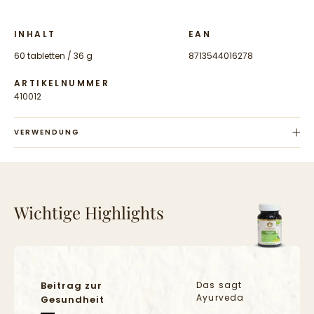
INHALT
EAN
60 tabletten / 36 g
8713544016278
ARTIKELNUMMER
410012
VERWENDUNG
Verzehrsempfehlung für Erwachsene:
Wichtige Highlights
2 x täglich 1 tablette mit Wasser
Gesetzliche Hinweise:
Empfohlene Tagesverzehrsmenge nicht überschreiten.
Beitrag zur
Das sagt
Wichtig: Nahrungsergänzungsmittel sollten nicht als Ersatz für eine
Ayurveda
Gesundheit
ausgewogene und abwechslungsreiche Ernährung und eine