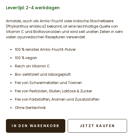
Levertijd: 2-4 werkdagen
Amalaki, auch als Amla-Frucht oder indische Stachelbeere
(Phyllanthus emblica) bekannt, ist eine reichhaltige Quelle von
Vitamin C und Bioflavonoiden und wird seit uralten Zeiten in sehr
vielen ayurvedischen Rezepturen verwendet.
100 % reinstes Amla-Frucht-Pulver
100 % vegan
Reich an Vitamin C
Bio-zertifiziert und laborgeprüft
Frei von Schwermetallen und Toxinen
Frei von Pestiziden, Gluten, Laktose & Zucker
Frei von Farbstoffen, Aromen und Zusatzstoffen
Ohne Gentechnik
IN DEN WARENKORB
JETZT KAUFEN