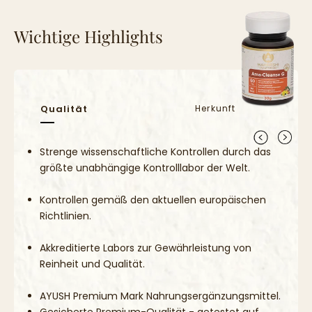
Verzehrsempfehlung für Erwachsene:
Wichtige Highlights
1 Tablette 2 x täglich, falls möglich nach den Mahlzeiten.
Gesetzliche Hinweise:
Empfohlene Tagesverzehrsmenge nicht überschreiten.
Qualität
Herkunft
Wichtig: Nahrungsergänzungsmittel sollten nicht als Ersatz für eine
ausgewogene und abwechslungsreiche Ernährung und eine
gesunde Lebensweise verwendet werden.
Strenge wissenschaftliche Kontrollen durch das
größte unabhängige Kontrolllabor der Welt.
Außerhalb der Reichweite von kleinen Kindern lagern.
Kontrollen gemäß den aktuellen europäischen
Richtlinien.
Akkreditierte Labors zur Gewährleistung von
Reinheit und Qualität.
AYUSH Premium Mark Nahrungsergänzungsmittel.