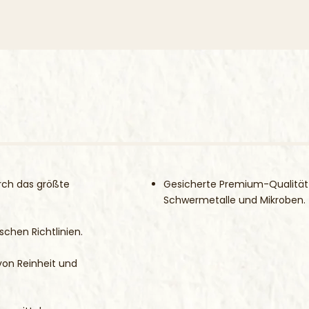
Gesetzliche Hi
Empfohlene Tage
Wichtig: Nahrung
und abwechslun
werden.
Außerhalb der Re
rch das größte
Gesicherte Premium-Qualität -
Schwermetalle und Mikroben.
chen Richtlinien.
von Reinheit und