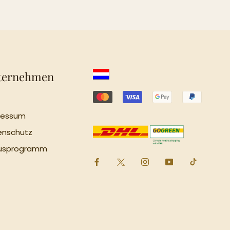
ternehmen
ressum
enschutz
usprogramm