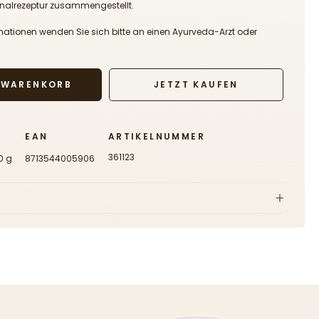
iginalrezeptur zusammengestellt.
mationen wenden Sie sich bitte an einen Ayurveda-Arzt oder
N WARENKORB
JETZT KAUFEN
EAN
ARTIKELNUMMER
361123
0 g
8713544005906
hlung für Erwachsene:
Tabletten etwa 1/2 Std. vor dem Essen mit warmem Wasser oder
aft. Tagesverzehrsmenge (bei 6 Tabletten täglich) enthält:
.