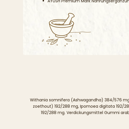
AYUSH Premium Mark Nahrungsergänzun
Withania somnifera (Ashwagandha) 384/576 mg, Em
zoethout) 192/288 mg, Ipomoea digitata 192/28
192/288 mg. Verdickungsmittel Gummi arabi