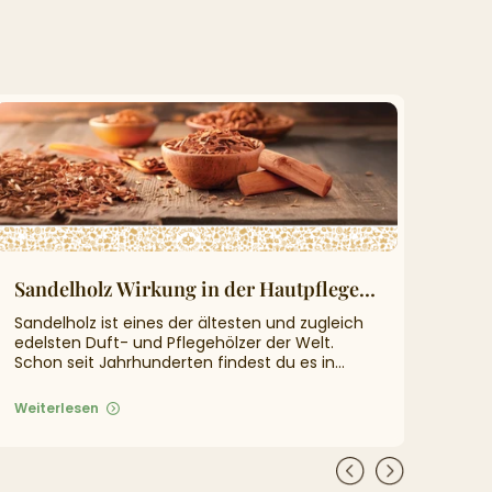
Sandelholz Wirkung in der Hautpflege – Natürlich & Ausgleichend
Ayu
Sandelholz ist eines der ältesten und zugleich
Ayu
edelsten Duft- und Pflegehölzer der Welt.
Ern
Schon seit Jahrhunderten findest du es in...
Exp
Weiterlesen
Weit