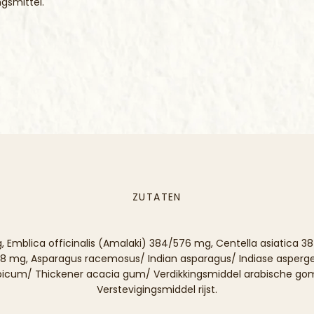
gsmittel.
ZUTATEN
blica officinalis (Amalaki) 384/576 mg, Centella asiatica 384
8 mg, Asparagus racemosus/ Indian asparagus/ Indiase asperge 
cum/ Thickener acacia gum/ Verdikkingsmiddel arabische gom. 
Verstevigingsmiddel rijst.