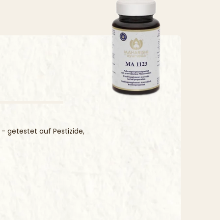
nweise:
sverzehrsmenge nicht überschreiten.
sergänzungsmittel sollten nicht als Ersatz für eine ausgewogene
gsreiche Ernährung und eine gesunde Lebensweise verwendet
ichweite von kleinen Kindern lagern.
 getestet auf Pestizide,