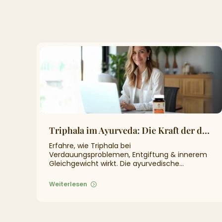
Triphala im Ayurveda: Die Kraft der drei Früchte für dein inneres Gleichgewicht
Erfahre, wie Triphala bei
Verdauungsproblemen, Entgiftung & innerem
Gleichgewicht wirkt. Die ayurvedische
Mischung aus drei Früchten stärkt Körper &
Geist.
Weiterlesen