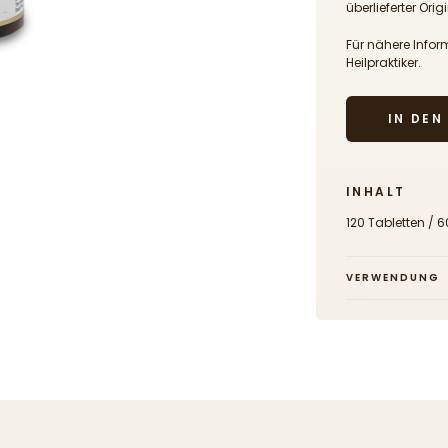
überlieferter Or
Für nähere Infor
Heilpraktiker.
IN DE
INHALT
120 Tabletten / 6
VERWENDUNG
Verzehrsempfe
2-3 x täglich 2 
frischem Fruchts
2880 mg Kräuter