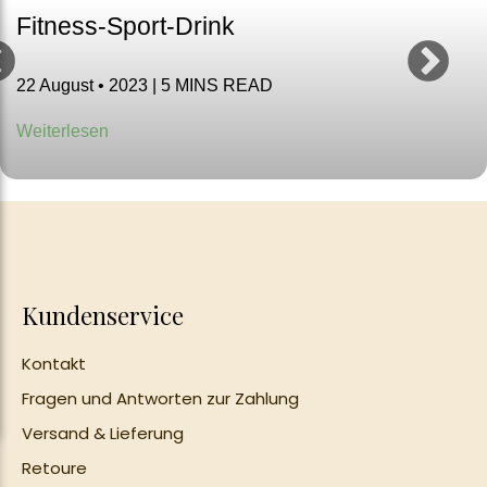
Ayurvedische Geschenkid
Fitness-Sport-Drink
een
22 August • 2023 | 5 MINS READ
Weiterlesen
About
Us
About Us
Kundenservice
Unsere Reise
Qualität
Kontakt
Ökologisches
Fragen und Antworten zur Zahlung
Verständnis
Versand & Lieferung
Retoure
Dosha-