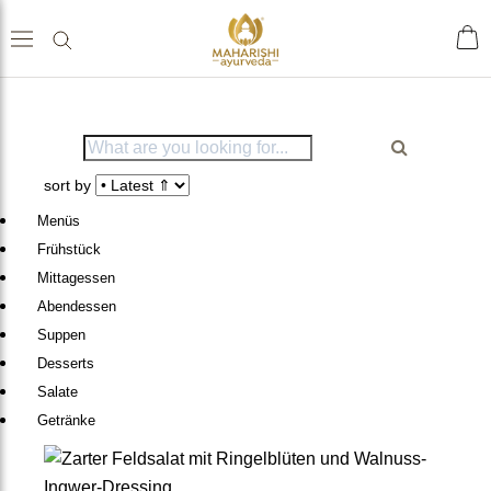
Home
ache
Shop
sch
sort by
Menüs
Frühstück
Tees & Getränke
Mittagessen
Abendessen
Gewürze & Grundnahrungs
Suppen
mittel
Desserts
Salate
Nahrungsergänzungen
Getränke
Ayurveda Einzelkräuter