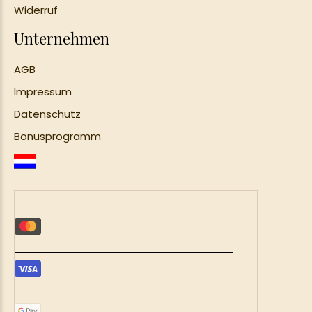
Widerruf
Unternehmen
Test
AGB
Impressum
Dosha-Test
Datenschutz
Ayurveda Dosha-Typen
Bonusprogramm
Ayurveda
Lifestyle
Was Ist Ayurveda
Ayurvedische