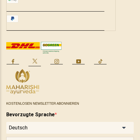
Nahrungsergänzungen
Ayurvedische Ernährung
Wohlbefinden für Körper
& Geist
Ayurvedische
Tagesroutine
Jahreszeiten
KOSTENLOSEN NEWSLETTER ABONNIEREN
Bevorzugte Sprache
Lebensphasen
Blog