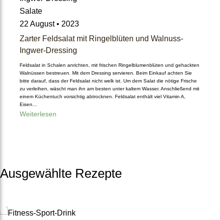
Salate
Ayurveda Naturkosmetik
22 August • 2023
Zarter Feldsalat mit Ringelblüten und Walnuss-
Ayurveda-Produkte im Ang
Ingwer-Dressing
ebot
Feldsalat in Schalen anrichten, mit frischen Ringelblumenblüten und gehackten
Walnüssen bestreuen. Mit dem Dressing servieren. Beim Einkauf achten Sie
bitte darauf, dass der Feldsalat nicht welk ist. Um dem Salat die nötige Frische
Mundhygiene
zu verleihen, wäscht man ihn am besten unter kaltem Wasser. Anschließend mit
einem Küchentuch vorsichtig abtrocknen. Feldsalat enthält viel Vitamin A,
Eisen...
Ayurvedische Duft- und Kr
Weiterlesen
äuteröle
Ayurveda nach Jahreszeite
Ausgewählte Rezepte
n
Ayurveda nach Dosha-Typ