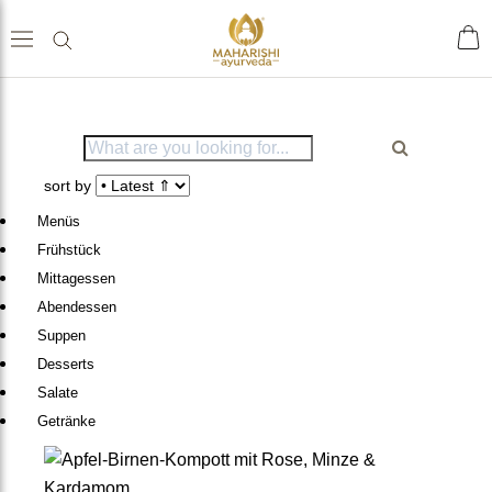
Home
ache
Shop
sch
sort by
Menüs
Frühstück
Tees & Getränke
Mittagessen
Abendessen
Gewürze & Grundnahrungs
Suppen
mittel
Desserts
Salate
Nahrungsergänzungen
Getränke
Ayurveda Einzelkräuter