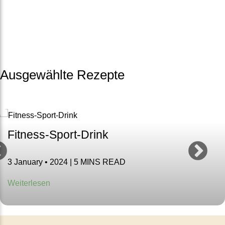
Test
Dosha-Test
Ausgewählte Rezepte
Ayurveda Dosha-Typen
Ayurveda
Fitness-Sport-Drink
Lifestyle
3 January • 2024 | 5 MINS READ
Weiterlesen
Was Ist Ayurveda
Ayurvedische