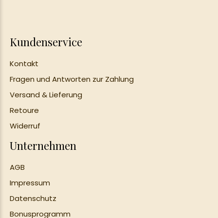
Nahrungsergänzungen
Kundenservice
Ayurvedische Ernährung
Kontakt
Wohlbefinden für Körper
Fragen und Antworten zur Zahlung
& Geist
Versand & Lieferung
Retoure
Ayurvedische
Widerruf
Tagesroutine
Unternehmen
Jahreszeiten
AGB
Impressum
Lebensphasen
Datenschutz
Blog
Bonusprogramm