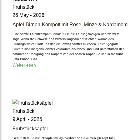
Frühstück
Ayurveda Naturkosmetik
26 May • 2026
Apfel-Birnen-Kompott mit Rose, Minze & Kardamom
Ayurveda-Produkte im Ang
Eine sanfte Fruchtkompott-Schale für kühle Frühlingsmorgen und wärmere
ebot
Tage Wenn die Schwere des Winters langsam der leichten Wärme des
Frühlings weicht, lädt uns das ein, etwas sanfter zu essen. Leicht gegarte
Früchte sind morgens leichter verdaulich als rohes Obst und unterstützen den
natürlichen Übergang des Körpers von der späten Kapha-Saison in die frühe
Mundhygiene
Pitta-Phase. Das...
Weiterlesen
Ayurvedische Duft- und Kr
äuteröle
Ayurveda nach Jahreszeite
Frühstück
n
9 April • 2025
Frühstücksäpfel
Ayurveda nach Dosha-Typ
Gedünstete Frühstücksäpfel mit ayurvedischen Gewürzen (Rezept für 2