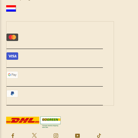
Webinare und Podcasts
Rezepte
B2B
&
Ärzte
B2B
Anmeldung