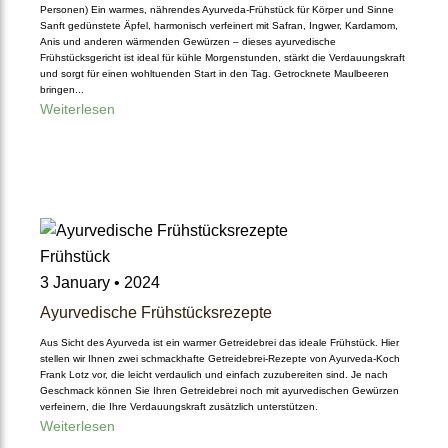
Personen) Ein warmes, nährendes Ayurveda-Frühstück für Körper und Sinne
Ayurvedische Geschenkid
Sanft gedünstete Äpfel, harmonisch verfeinert mit Safran, Ingwer, Kardamom,
Anis und anderen wärmenden Gewürzen – dieses ayurvedische
een
Frühstücksgericht ist ideal für kühle Morgenstunden, stärkt die Verdauungskraft
und sorgt für einen wohltuenden Start in den Tag. Getrocknete Maulbeeren
bringen...
Weiterlesen
About
Us
Frühstück
About Us
3 January • 2024
Unsere Reise
Ayurvedische Frühstücksrezepte
Qualität
Aus Sicht des Ayurveda ist ein warmer Getreidebrei das ideale Frühstück. Hier
Ökologisches
stellen wir Ihnen zwei schmackhafte Getreidebrei-Rezepte von Ayurveda-Koch
Frank Lotz vor, die leicht verdaulich und einfach zuzubereiten sind. Je nach
Verständnis
Geschmack können Sie Ihren Getreidebrei noch mit ayurvedischen Gewürzen
verfeinern, die Ihre Verdauungskraft zusätzlich unterstützen.
Weiterlesen
Dosha-