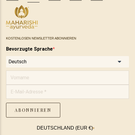
Ärzte & Apotheken
Händlerbereich
Kostenlose Ayurveda
KOSTENLOSEN NEWSLETTER ABONNIEREN
Online-Seminare
Bevorzugte Sprache
Heilpraktiker
Anmeldung
Ayurveda-
ABONNIEREN
Beratung
Land/Region
DEUTSCHLAND (EUR €)
Online-
Pulsdiagnose
Ayurveda
Unsere