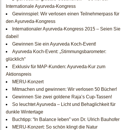
Ärzte & Apotheken
Internationale Ayurveda-Kongress
Gewinnspiel: Wir verlosen einen Teilnehmerpass für
Händlerbereich
den Ayurveda-Kongress
Internationaler Ayurveda-Kongress 2015 – Seien Sie
Kostenlose Ayurveda
dabei!
Online-Seminare
Gewinnen Sie ein Ayurveda Koch-Event!
Ayurveda Koch-Event: „Stimmungsbarometer:
Heilpraktiker
glücklich“
Exklusiv für MAP-Kunden: Ayurveda-Kur zum
Anmeldung
Aktionspreis
MERU-Konzert
Mitmachen und gewinnen: Wir verlosen 50 Bücher!
Ayurveda-
Gewinnen Sie zwei goldene Raja’s Cup-Tassen!
So leuchtet Ayurveda – Licht und Behaglichkeit für
Beratung
dunkle Wintertage
Buchtipp: “In Balance leben” von Dr. Ulrich Bauhofer
MERU-Konzert: So schön klingt die Natur
Online-
Pulsdiagnose
Ayurveda
Unsere