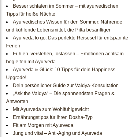
Ayurvedische Geschenkid
Besser schlafen im Sommer – mit ayurvedischen
Tipps für heiße Nächte​
een
und kühlende Lebensmittel, die Pitta besänftigen
Ayurveda to go: Das perfekte Reiseset für entspannte
About
Ferien
Fühlen, verstehen, loslassen – Emotionen achtsam
Us
begleiten mit Ayurveda
Ayurveda & Glück: 10 Tipps für dein Happiness-
Upgrade!
About Us
Dein persönlicher Guide zur Vaidya-Konsultation
Unsere Reise
„Ask the Vaidya“ – Die spannendsten Fragen &
Qualität
Antworten
Ökologisches
Mit Ayurveda zum Wohlfühlgewicht
Verständnis
Ernährungstipps für Ihren Dosha-Typ
Fit am Morgen mit Ayurveda!
Jung und vital – Anti-Aging und Ayurveda
Dosha-