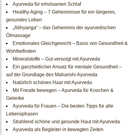
Ayurveda für erholsamen Schlaf
Healthy Aging – 7 Geheimnisse für ein längeres,
Test
gesundes Leben
„Abhyanga“ – das Geheimnis der ayurvedischen
Ölmassage
Dosha-Test
Emotionales Gleichgewicht – Basis von Gesundheit &
Wohlbefinden
Ayurveda Dosha-Typen
Mineralstoffe – Gut versorgt mit Ayurveda
Ein ganzheitlicher Ansatz für mentale Gesundheit –
auf der Grundlage des Maharishi Ayurveda
Ayurveda
Natürlich schönes Haar mit Ayurveda
Mit Freude bewegen – Ayurveda für Knochen &
Lifestyle
Gelenke
Ayurveda für Frauen – Die besten Tipps für alle
Lebensphasen
Was Ist Ayurveda
Strahlend schöne und gesunde Haut mit Ayurveda
Ayurveda als Begleiter in bewegten Zeiten
Ayurvedische