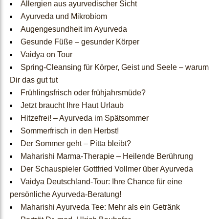
Allergien aus ayurvedischer Sicht
Ayurveda und Mikrobiom
Nahrungsergänzungen
Augengesundheit im Ayurveda
Gesunde Füße – gesunder Körper
Ayurvedische Ernährung
Vaidya on Tour
Spring-Cleansing für Körper, Geist und Seele – warum
Wohlbefinden für Körper
Dir das gut tut
& Geist
Frühlingsfrisch oder frühjahrsmüde?
Jetzt braucht Ihre Haut Urlaub
Ayurvedische
Hitzefrei! – Ayurveda im Spätsommer
Sommerfrisch in den Herbst!
Tagesroutine
Der Sommer geht – Pitta bleibt?
Maharishi Marma-Therapie – Heilende Berührung
Jahreszeiten
Der Schauspieler Gottfried Vollmer über Ayurveda
Vaidya Deutschland-Tour: Ihre Chance für eine
Lebensphasen
persönliche Ayurveda-Beratung!
Maharishi Ayurveda Tee: Mehr als ein Getränk
Blog