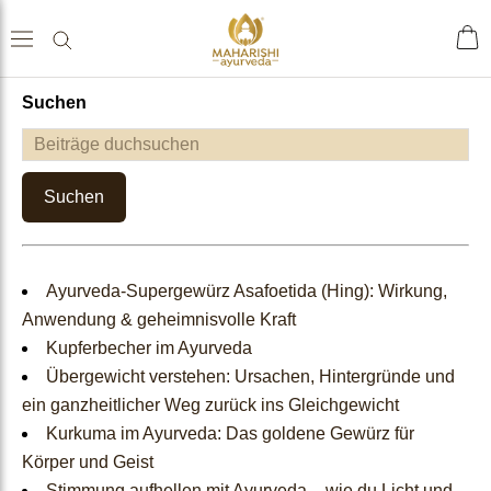
Suchen
Home
ache
Shop
sch
Suchen
Tees & Getränke
Ayurveda-Supergewürz Asafoetida (Hing): Wirkung,
Gewürze & Grundnahrungs
Anwendung & geheimnisvolle Kraft
Kupferbecher im Ayurveda
mittel
Übergewicht verstehen: Ursachen, Hintergründe und
ein ganzheitlicher Weg zurück ins Gleichgewicht
Nahrungsergänzungen
Kurkuma im Ayurveda: Das goldene Gewürz für
Körper und Geist
Ayurveda Einzelkräuter
Stimmung aufhellen mit Ayurveda – wie du Licht und