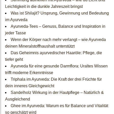
Leichtigkeit in die dunkle Jahreszeit bringst
Ayurveda Naturkosmetik
Was ist Shilajit? Ursprung, Gewinnung und Bedeutung
im Ayurveda
Ayurveda-Produkte im Ang
Ayurveda-Tees – Genuss, Balance und Inspiration in
ebot
jeder Tasse
Wenn der Körper nach mehr verlangt – wie Ayurveda
Mundhygiene
deinen Mineralstoffhaushalt unterstützt
Das Geheimnis ayurvedischer Haaröle: Pflege, die
Ayurvedische Duft- und Kr
tiefer geht
Ayurveda für eine gesunde Darmflora: Uraltes Wissen
äuteröle
trifft moderne Erkenntnisse
Triphala im Ayurveda: Die Kraft der drei Früchte für
Ayurveda nach Jahreszeite
dein inneres Gleichgewicht
n
Sandelholz Wirkung in der Hautpflege – Natürlich &
Ausgleichend
Ayurveda nach Dosha-Typ
Ghee im Ayurveda: Warum es für Balance und Vitalität
so geschätzt wird