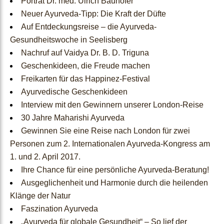
Porträt Dr. med. Ulrich Bauhofer
Neuer Ayurveda-Tipp: Die Kraft der Düfte
Webinare und Podcasts
Auf Entdeckungsreise – die Ayurveda-
Gesundheitswoche in Seelisberg
Rezepte
Nachruf auf Vaidya Dr. B. D. Triguna
Geschenkideen, die Freude machen
Freikarten für das Happinez-Festival
B2B
Ayurvedische Geschenkideen
Interview mit den Gewinnern unserer London-Reise
&
30 Jahre Maharishi Ayurveda
Gewinnen Sie eine Reise nach London für zwei
Ärzte
Personen zum 2. Internationalen Ayurveda-Kongress am
1. und 2. April 2017.
Ihre Chance für eine persönliche Ayurveda-Beratung!
B2B
Ausgeglichenheit und Harmonie durch die heilenden
Klänge der Natur
Anmeldung
Faszination Ayurveda
„Ayurveda für globale Gesundheit“ – So lief der