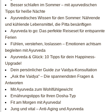
Ayurvedische Geschenkid
Besser schlafen im Sommer – mit ayurvedischen
Tipps für heiße Nächte​
een
und kühlende Lebensmittel, die Pitta besänftigen
Ayurveda to go: Das perfekte Reiseset für entspannte
About
Ferien
Fühlen, verstehen, loslassen – Emotionen achtsam
Us
begleiten mit Ayurveda
Ayurveda & Glück: 10 Tipps für dein Happiness-
Upgrade!
About Us
Dein persönlicher Guide zur Vaidya-Konsultation
Unsere Reise
„Ask the Vaidya“ – Die spannendsten Fragen &
Qualität
Antworten
Ökologisches
Mit Ayurveda zum Wohlfühlgewicht
Verständnis
Ernährungstipps für Ihren Dosha-Typ
Fit am Morgen mit Ayurveda!
Jung und vital – Anti-Aging und Ayurveda
Dosha-