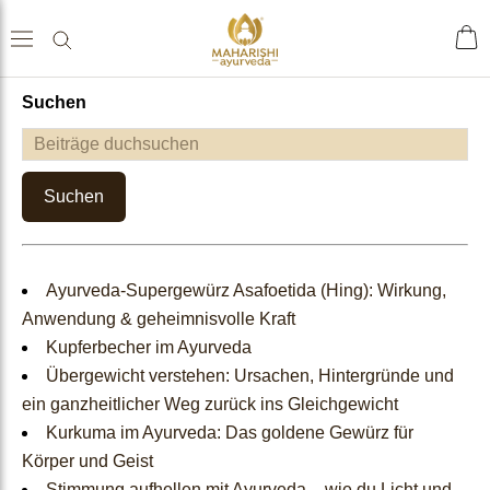
Suchen
Home
ache
Shop
sch
Suchen
Tees & Getränke
Ayurveda-Supergewürz Asafoetida (Hing): Wirkung,
Gewürze & Grundnahrungs
Anwendung & geheimnisvolle Kraft
Kupferbecher im Ayurveda
mittel
Übergewicht verstehen: Ursachen, Hintergründe und
ein ganzheitlicher Weg zurück ins Gleichgewicht
Nahrungsergänzungen
Kurkuma im Ayurveda: Das goldene Gewürz für
Körper und Geist
Ayurveda Einzelkräuter
Stimmung aufhellen mit Ayurveda – wie du Licht und