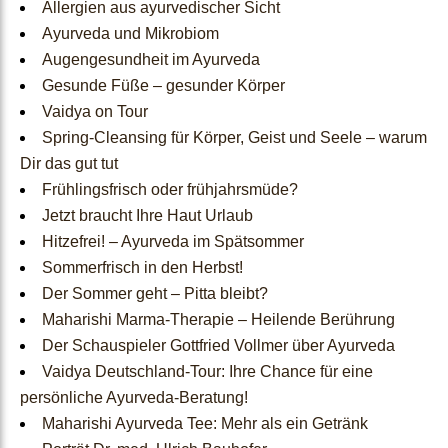
Allergien aus ayurvedischer Sicht
Ayurveda und Mikrobiom
Nahrungsergänzungen
Augengesundheit im Ayurveda
Gesunde Füße – gesunder Körper
Ayurvedische Ernährung
Vaidya on Tour
Spring-Cleansing für Körper, Geist und Seele – warum
Wohlbefinden für Körper
Dir das gut tut
& Geist
Frühlingsfrisch oder frühjahrsmüde?
Jetzt braucht Ihre Haut Urlaub
Ayurvedische
Hitzefrei! – Ayurveda im Spätsommer
Sommerfrisch in den Herbst!
Tagesroutine
Der Sommer geht – Pitta bleibt?
Maharishi Marma-Therapie – Heilende Berührung
Jahreszeiten
Der Schauspieler Gottfried Vollmer über Ayurveda
Vaidya Deutschland-Tour: Ihre Chance für eine
Lebensphasen
persönliche Ayurveda-Beratung!
Maharishi Ayurveda Tee: Mehr als ein Getränk
Blog