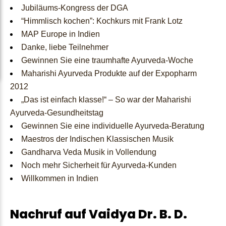
Jubiläums-Kongress der DGA
Konsultationen
buchen
Mini-
Vaidyas
“Himmlisch kochen”: Kochkurs mit Frank Lotz
MAP Europe in Indien
Kurse
Danke, liebe Teilnehmer
Gewinnen Sie eine traumhafte Ayurveda-Woche
Maharishi Ayurveda Produkte auf der Expopharm
Kontakt
2012
„Das ist einfach klasse!“ – So war der Maharishi
Ayurveda-Gesundheitstag
Gewinnen Sie eine individuelle Ayurveda-Beratung
Maestros der Indischen Klassischen Musik
Gandharva Veda Musik in Vollendung
Noch mehr Sicherheit für Ayurveda-Kunden
Willkommen in Indien
Nachruf auf Vaidya Dr. B. D.