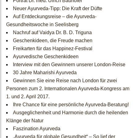
Porträt Dr. med. Ulrich Bauhofer
Neuer Ayurveda-Tipp: Die Kraft der Düfte
Webinare und Podcasts
Auf Entdeckungsreise – die Ayurveda-
Gesundheitswoche in Seelisberg
Rezepte
Nachruf auf Vaidya Dr. B. D. Triguna
Geschenkideen, die Freude machen
Freikarten für das Happinez-Festival
B2B
Ayurvedische Geschenkideen
Interview mit den Gewinnern unserer London-Reise
&
30 Jahre Maharishi Ayurveda
Gewinnen Sie eine Reise nach London für zwei
Ärzte
Personen zum 2. Internationalen Ayurveda-Kongress am
1. und 2. April 2017.
Ihre Chance für eine persönliche Ayurveda-Beratung!
B2B
Ausgeglichenheit und Harmonie durch die heilenden
Klänge der Natur
Anmeldung
Faszination Ayurveda
„Ayurveda für globale Gesundheit“ – So lief der