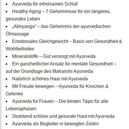
Ayurveda für erholsamen Schlaf
Healthy Aging – 7 Geheimnisse für ein längeres,
Test
gesundes Leben
„Abhyanga“ – das Geheimnis der ayurvedischen
Ölmassage
Dosha-Test
Emotionales Gleichgewicht – Basis von Gesundheit &
Wohlbefinden
Ayurveda Dosha-Typen
Mineralstoffe – Gut versorgt mit Ayurveda
Ein ganzheitlicher Ansatz für mentale Gesundheit –
auf der Grundlage des Maharishi Ayurveda
Ayurveda
Natürlich schönes Haar mit Ayurveda
Mit Freude bewegen – Ayurveda für Knochen &
Lifestyle
Gelenke
Ayurveda für Frauen – Die besten Tipps für alle
Lebensphasen
Was Ist Ayurveda
Strahlend schöne und gesunde Haut mit Ayurveda
Ayurveda als Begleiter in bewegten Zeiten
Ayurvedische