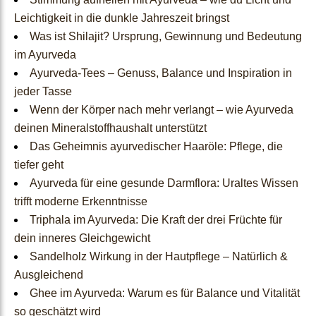
Leichtigkeit in die dunkle Jahreszeit bringst
Ayurveda Naturkosmetik
Was ist Shilajit? Ursprung, Gewinnung und Bedeutung
im Ayurveda
Ayurveda-Produkte im Ang
Ayurveda-Tees – Genuss, Balance und Inspiration in
ebot
jeder Tasse
Wenn der Körper nach mehr verlangt – wie Ayurveda
Mundhygiene
deinen Mineralstoffhaushalt unterstützt
Das Geheimnis ayurvedischer Haaröle: Pflege, die
Ayurvedische Duft- und Kr
tiefer geht
Ayurveda für eine gesunde Darmflora: Uraltes Wissen
äuteröle
trifft moderne Erkenntnisse
Triphala im Ayurveda: Die Kraft der drei Früchte für
Ayurveda nach Jahreszeite
dein inneres Gleichgewicht
n
Sandelholz Wirkung in der Hautpflege – Natürlich &
Ausgleichend
Ayurveda nach Dosha-Typ
Ghee im Ayurveda: Warum es für Balance und Vitalität
so geschätzt wird