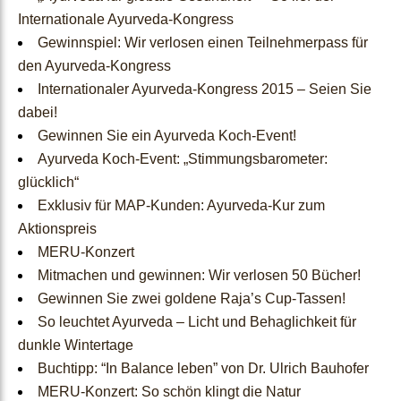
Ärzte & Apotheken
Internationale Ayurveda-Kongress
Gewinnspiel: Wir verlosen einen Teilnehmerpass für
Händlerbereich
den Ayurveda-Kongress
Internationaler Ayurveda-Kongress 2015 – Seien Sie
Kostenlose Ayurveda
dabei!
Online-Seminare
Gewinnen Sie ein Ayurveda Koch-Event!
Ayurveda Koch-Event: „Stimmungsbarometer:
Heilpraktiker
glücklich“
Exklusiv für MAP-Kunden: Ayurveda-Kur zum
Anmeldung
Aktionspreis
MERU-Konzert
Mitmachen und gewinnen: Wir verlosen 50 Bücher!
Ayurveda-
Gewinnen Sie zwei goldene Raja’s Cup-Tassen!
So leuchtet Ayurveda – Licht und Behaglichkeit für
Beratung
dunkle Wintertage
Buchtipp: “In Balance leben” von Dr. Ulrich Bauhofer
MERU-Konzert: So schön klingt die Natur
Online-
Pulsdiagnose
Ayurveda
Unsere