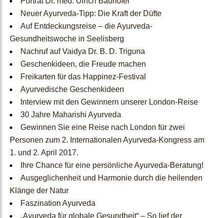
Porträt Dr. med. Ulrich Bauhofer
Neuer Ayurveda-Tipp: Die Kraft der Düfte
Webinare und Podcasts
Auf Entdeckungsreise – die Ayurveda-
Gesundheitswoche in Seelisberg
Rezepte
Nachruf auf Vaidya Dr. B. D. Triguna
Geschenkideen, die Freude machen
Freikarten für das Happinez-Festival
B2B
Ayurvedische Geschenkideen
Interview mit den Gewinnern unserer London-Reise
&
30 Jahre Maharishi Ayurveda
Gewinnen Sie eine Reise nach London für zwei
Ärzte
Personen zum 2. Internationalen Ayurveda-Kongress am
1. und 2. April 2017.
Ihre Chance für eine persönliche Ayurveda-Beratung!
B2B
Ausgeglichenheit und Harmonie durch die heilenden
Klänge der Natur
Anmeldung
Faszination Ayurveda
„Ayurveda für globale Gesundheit“ – So lief der