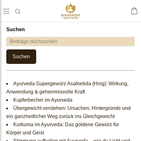
Suchen
Home
ache
Shop
sch
Suchen
Tees & Getränke
Ayurveda-Supergewürz Asafoetida (Hing): Wirkung,
Gewürze & Grundnahrungs
Anwendung & geheimnisvolle Kraft
Kupferbecher im Ayurveda
mittel
Übergewicht verstehen: Ursachen, Hintergründe und
ein ganzheitlicher Weg zurück ins Gleichgewicht
Nahrungsergänzungen
Kurkuma im Ayurveda: Das goldene Gewürz für
Körper und Geist
Ayurveda Einzelkräuter
Stimmung aufhellen mit Ayurveda – wie du Licht und