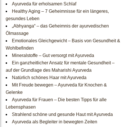
Ayurveda für erholsamen Schlaf
Healthy Aging – 7 Geheimnisse für ein längeres,
Test
gesundes Leben
„Abhyanga“ – das Geheimnis der ayurvedischen
Ölmassage
Dosha-Test
Emotionales Gleichgewicht – Basis von Gesundheit &
Wohlbefinden
Ayurveda Dosha-Typen
Mineralstoffe – Gut versorgt mit Ayurveda
Ein ganzheitlicher Ansatz für mentale Gesundheit –
auf der Grundlage des Maharishi Ayurveda
Ayurveda
Natürlich schönes Haar mit Ayurveda
Mit Freude bewegen – Ayurveda für Knochen &
Lifestyle
Gelenke
Ayurveda für Frauen – Die besten Tipps für alle
Lebensphasen
Was Ist Ayurveda
Strahlend schöne und gesunde Haut mit Ayurveda
Ayurveda als Begleiter in bewegten Zeiten
Ayurvedische