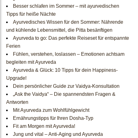
Ayurvedische Geschenkid
Besser schlafen im Sommer – mit ayurvedischen
Tipps für heiße Nächte​
een
und kühlende Lebensmittel, die Pitta besänftigen
Ayurveda to go: Das perfekte Reiseset für entspannte
About
Ferien
Fühlen, verstehen, loslassen – Emotionen achtsam
Us
begleiten mit Ayurveda
Ayurveda & Glück: 10 Tipps für dein Happiness-
Upgrade!
About Us
Dein persönlicher Guide zur Vaidya-Konsultation
Unsere Reise
„Ask the Vaidya“ – Die spannendsten Fragen &
Qualität
Antworten
Ökologisches
Mit Ayurveda zum Wohlfühlgewicht
Verständnis
Ernährungstipps für Ihren Dosha-Typ
Fit am Morgen mit Ayurveda!
Jung und vital – Anti-Aging und Ayurveda
Dosha-