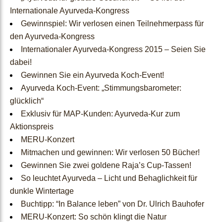
Ärzte & Apotheken
Internationale Ayurveda-Kongress
Gewinnspiel: Wir verlosen einen Teilnehmerpass für
Händlerbereich
den Ayurveda-Kongress
Internationaler Ayurveda-Kongress 2015 – Seien Sie
Kostenlose Ayurveda
dabei!
Online-Seminare
Gewinnen Sie ein Ayurveda Koch-Event!
Ayurveda Koch-Event: „Stimmungsbarometer:
Heilpraktiker
glücklich“
Exklusiv für MAP-Kunden: Ayurveda-Kur zum
Anmeldung
Aktionspreis
MERU-Konzert
Mitmachen und gewinnen: Wir verlosen 50 Bücher!
Ayurveda-
Gewinnen Sie zwei goldene Raja’s Cup-Tassen!
So leuchtet Ayurveda – Licht und Behaglichkeit für
Beratung
dunkle Wintertage
Buchtipp: “In Balance leben” von Dr. Ulrich Bauhofer
MERU-Konzert: So schön klingt die Natur
Online-
Pulsdiagnose
Ayurveda
Unsere