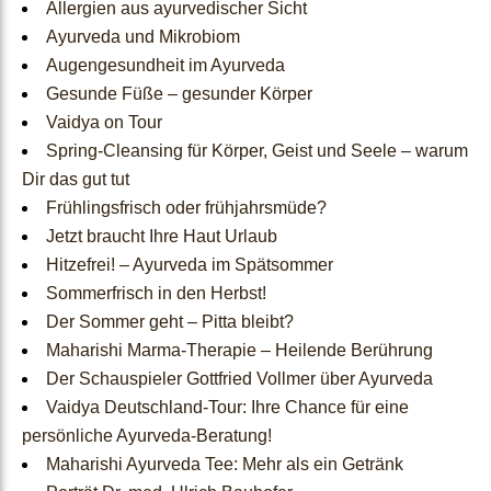
Allergien aus ayurvedischer Sicht
Ayurveda und Mikrobiom
Nahrungsergänzungen
Augengesundheit im Ayurveda
Gesunde Füße – gesunder Körper
Ayurvedische Ernährung
Vaidya on Tour
Spring-Cleansing für Körper, Geist und Seele – warum
Wohlbefinden für Körper
Dir das gut tut
& Geist
Frühlingsfrisch oder frühjahrsmüde?
Jetzt braucht Ihre Haut Urlaub
Ayurvedische
Hitzefrei! – Ayurveda im Spätsommer
Sommerfrisch in den Herbst!
Tagesroutine
Der Sommer geht – Pitta bleibt?
Maharishi Marma-Therapie – Heilende Berührung
Jahreszeiten
Der Schauspieler Gottfried Vollmer über Ayurveda
Vaidya Deutschland-Tour: Ihre Chance für eine
Lebensphasen
persönliche Ayurveda-Beratung!
Maharishi Ayurveda Tee: Mehr als ein Getränk
Blog