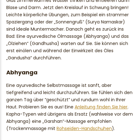
Glas zimmerwarmes Wasser trinken und entleeren dann
Blase und Darm. Jetzt den Kreislauf in Schwung bringen!
Leichte körperliche Übungen, zum Beispiel ein strammer
Spaziergang oder der „Sonnengruß“ (Surya Namaskar)
sind ideale Muntermacher. Danach geht es zurück ins
Bad: Eine ayurvedische Ölmassage (Abhyanga) und das
„Ölziehen“ (Gandhusha) warten auf Sie. Sie können sich
erst einölen und während der Einwirkzeit des Öles
„Gandusha“ durchführen.
Abhyanga
Eine ayurvedische Selbstmassage ist sanft, aber
tiefgreifend und leicht durchzuführen. Sie fühlen sich den
ganzen Tag über “geschützt” und rundum wohl in Ihrer
Haut. Probieren Sie es aus! Eine
Anleitung finden Sie hier
.
Kapha-Typen wird übrigens als Ersatz (wahlweise vor dem
Abhyanga) eine „Garshan“-Massage empfohlen
(Trockenmassage mit
Rohseiden-Handschuhen
).