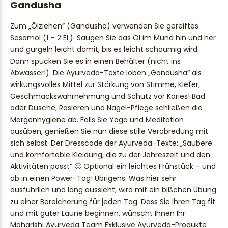
Gandusha
Zum „Ölziehen“ (Gandusha) verwenden Sie gereiftes
Sesamöl (1 – 2 EL). Saugen Sie das Öl im Mund hin und her
und gurgeln leicht damit, bis es leicht schaumig wird.
Dann spucken Sie es in einen Behälter (nicht ins
Abwasser!). Die Ayurveda-Texte loben „Gandusha“ als
wirkungsvolles Mittel zur Stärkung von Stimme, Kiefer,
Geschmackswahrnehmung und Schutz vor Karies! Bad
oder Dusche, Rasieren und Nagel-Pflege schließen die
Morgenhygiene ab. Falls Sie Yoga und Meditation
ausüben, genießen Sie nun diese stille Verabredung mit
sich selbst. Der Dresscode der Ayurveda-Texte: „Saubere
und komfortable Kleidung, die zu der Jahreszeit und den
Aktivitäten passt“ 🙂 Optional ein leichtes Frühstück – und
ab in einen Power-Tag! Übrigens: Was hier sehr
ausführlich und lang aussieht, wird mit ein bißchen Übung
zu einer Bereicherung für jeden Tag. Dass Sie Ihren Tag fit
und mit guter Laune beginnen, wünscht Ihnen Ihr
Maharishi Ayurveda Team Exklusive Ayurveda-Produkte