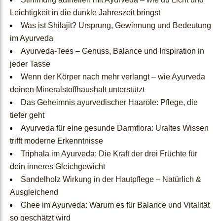
Leichtigkeit in die dunkle Jahreszeit bringst
Ayurveda Naturkosmetik
Was ist Shilajit? Ursprung, Gewinnung und Bedeutung
im Ayurveda
Ayurveda-Produkte im Ang
Ayurveda-Tees – Genuss, Balance und Inspiration in
ebot
jeder Tasse
Wenn der Körper nach mehr verlangt – wie Ayurveda
Mundhygiene
deinen Mineralstoffhaushalt unterstützt
Das Geheimnis ayurvedischer Haaröle: Pflege, die
Ayurvedische Duft- und Kr
tiefer geht
Ayurveda für eine gesunde Darmflora: Uraltes Wissen
äuteröle
trifft moderne Erkenntnisse
Triphala im Ayurveda: Die Kraft der drei Früchte für
Ayurveda nach Jahreszeite
dein inneres Gleichgewicht
n
Sandelholz Wirkung in der Hautpflege – Natürlich &
Ausgleichend
Ayurveda nach Dosha-Typ
Ghee im Ayurveda: Warum es für Balance und Vitalität
so geschätzt wird