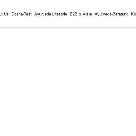
out Us
Dosha-Test
Ayurveda Lifestyle
B2B & Ärzte
Ayurveda-Beratung
K