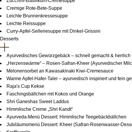
Zucchini-Basilikum-Cremesuppe
Cremige Rote-Bete-Suppe
Leichte Brunnenkressesuppe
Leichte Reissuppe
Curry-Apfel-Selleriesuppe mit Dinkel-Grissini
Desserts
Ayurvedisches Gewürzgebäck – schnell gemacht & herrlich
„Herzenswärme“ – Rosen-Safran-Kheer (Ayurvedischer Milc
Melonensorbet an Kawasakinaki Kiwi-Cremesauce
Warme Apfel-Hafer-Taler – ayurvedisch inspiriert und fein g
Raja′s Cup Kekse
Faschingsbällchen mit Kokos und Orange
Shri Ganeshas Sweet Laddus
Himmlische Creme „Shri Kandt“
Ayurveda-Menü Dessert: Himmlische Teegebäckbällchen
Jubiläumsmenü Dessert: Kheer (Safran-Rosenwasser-Desse