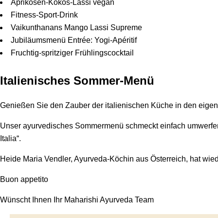
Aprikosen-Kokos-Lassi vegan
Fitness-Sport-Drink
Vaikunthanans Mango Lassi Supreme
Jubiläumsmenü Entrée: Yogi-Apéritif
Fruchtig-spritziger Frühlingscocktail
Italienisches Sommer-Menü
Genießen Sie den Zauber der italienischen Küche in den eige
Unser ayurvedisches Sommermenü schmeckt einfach umwerfend: Italienisch, vegetarisch und leicht nachzukochen. Überraschen Sie Freunde und Familie mit Köstlichkeiten aus „Bella
Italia“.
Heide Maria Vendler, Ayurveda-Köchin aus Österreich, hat wi
Buon appetito
wünscht Ihnen Ihr Maharishi Ayurveda Team