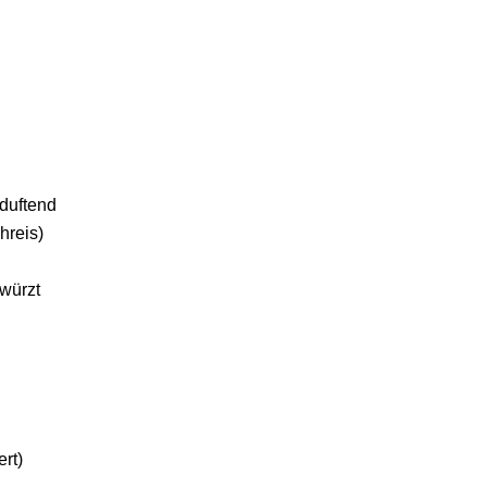
 duftend
hreis)
ewürzt
rt)