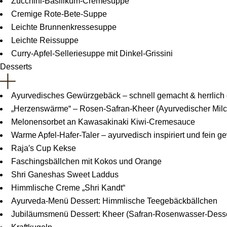
Zucchini-Basilikum-Cremesuppe
Cremige Rote-Bete-Suppe
Leichte Brunnenkressesuppe
Leichte Reissuppe
Curry-Apfel-Selleriesuppe mit Dinkel-Grissini
Desserts
Ayurvedisches Gewürzgebäck – schnell gemacht & herrlich
„Herzenswärme“ – Rosen-Safran-Kheer (Ayurvedischer Milc
Melonensorbet an Kawasakinaki Kiwi-Cremesauce
Warme Apfel-Hafer-Taler – ayurvedisch inspiriert und fein g
Raja′s Cup Kekse
Faschingsbällchen mit Kokos und Orange
Shri Ganeshas Sweet Laddus
Himmlische Creme „Shri Kandt“
Ayurveda-Menü Dessert: Himmlische Teegebäckbällchen
Jubiläumsmenü Dessert: Kheer (Safran-Rosenwasser-Desse