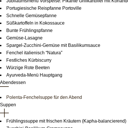
Jubiläumsmenü Vorspeise: Pikante Grillkartoffel mit Korian
Portugiesische Reispfanne Portoville
Schnelle Gemüsepfanne
Süßkartoffeln in Kokossauce
Bunte Frühlingspfanne
Gemüse-Lasagne
Spargel-Zucchini-Gemüse mit Basilikumsauce
Fenchel italienisch “Natura”
Festliches Kürbiscurry
Würzige Rote Beeten
Ayurveda-Menü Hauptgang
Abendessen
Polenta-Fenchelsuppe für den Abend
Suppen
Frühlingssuppe mit frischen Kräutern (Kapha-balancierend)