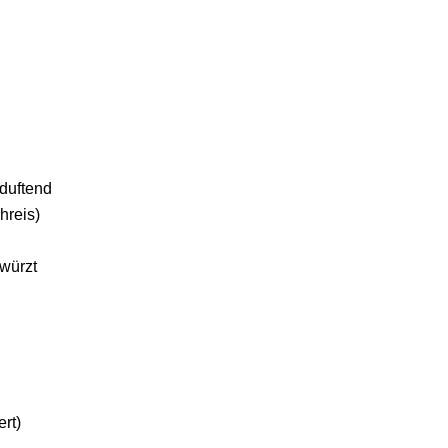
 duftend
hreis)
ewürzt
rt)